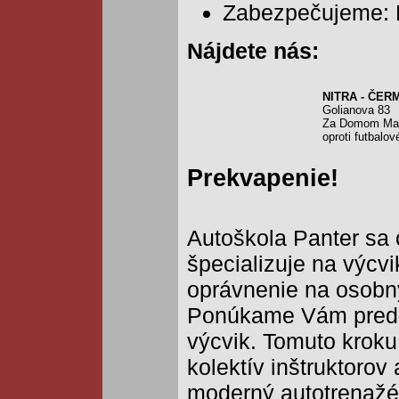
Zabezpečujeme: 
Nájdete nás:
NITRA - ČER
Golianova 83
Za Domom Mat
oproti futbal
Prekvapenie!
Autoškola Panter sa 
špecializuje na výcvi
oprávnenie na osobn
Ponúkame Vám pred
výcvik. Tomuto kroku
kolektív inštruktorov
moderný autotrenažé