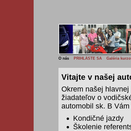
O nás
PRIHLÁSTE SA
Galéria kurzo
Vitajte v našej au
Okrem našej hlavnej č
žiadateľov o vodičs
automobil sk. B Vám 
Kondičné jazdy
Školenie referen