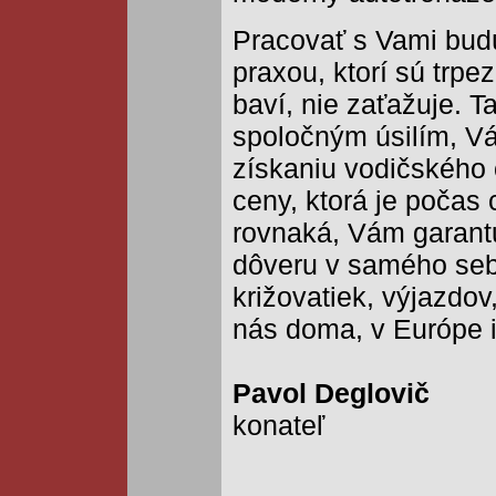
Pracovať s Vami budú
praxou, ktorí sú trpez
baví, nie zaťažuje. 
spoločným úsilím, V
získaniu vodičského
ceny, ktorá je počas
rovnaká, Vám garantu
dôveru v samého seba
križovatiek, výjazdov
nás doma, v Európe i
Pavol Deglovič
konateľ